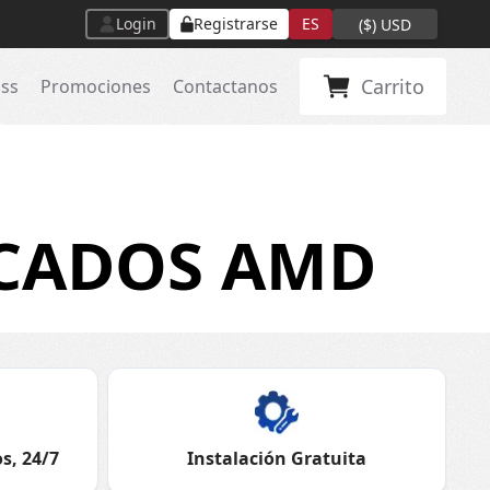
Login
Registrarse
ES
(
$
)
USD
Carrito
ass
Promociones
Contactanos
ICADOS AMD
s, 24/7
Instalación Gratuita