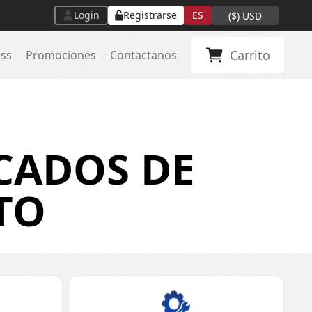
Login
Registrarse
ES
(
$
)
USD
Carrito
ass
Promociones
Contactanos
CADOS DE
TO