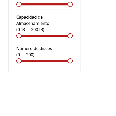
Capacidad de
Almacenamiento
(
0
TB
—
200
TB
)
Número de discos
(
0
—
200
)