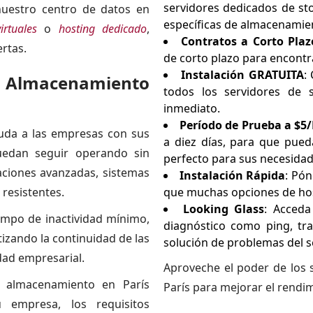
servidores dedicados de st
nuestro centro de datos en
específicas de almacenamien
irtuales
o
hosting dedicado
,
Contratos a Corto Plaz
rtas.
de corto plazo para encontra
Instalación GRATUITA
:
e Almacenamiento
todos los servidores de 
inmediato.
Período de Prueba a $5
yuda a las empresas con sus
a diez días, para que pue
uedan seguir operando sin
perfecto para sus necesidad
aciones avanzadas, sistemas
Instalación Rápida
: Pó
 resistentes.
que muchas opciones de host
Looking Glass
: Acceda
empo de inactividad mínimo,
diagnóstico como ping, tra
tizando la continuidad de las
solución de problemas del s
dad empresarial.
Aproveche el poder de los
e almacenamiento en París
París para mejorar el rendim
 empresa, los requisitos