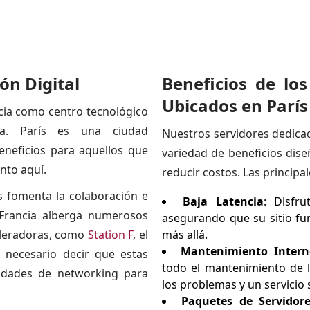
ón Digital
Beneficios de lo
Ubicados en París
cia como centro tecnológico
da. París es una ciudad
Nuestros servidores dedica
eneficios para aquellos que
variedad de beneficios dise
nto aquí.
reducir costos. Las principal
s fomenta la colaboración e
Baja Latencia
: Disfr
e Francia alberga numerosos
asegurando que su sitio fu
eleradoras, como
Station F
, el
más allá.
Mantenimiento Intern
necesario decir que estas
todo el mantenimiento de l
nidades de networking para
los problemas y un servicio 
Paquetes de Servidore