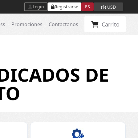
Login
Registrarse
ES
(
$
)
USD
Carrito
ass
Promociones
Contactanos
DICADOS DE
TO