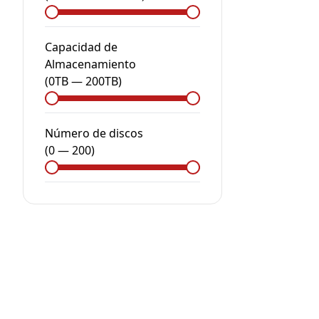
Capacidad de
Almacenamiento
(
0
TB
—
200
TB
)
Número de discos
(
0
—
200
)