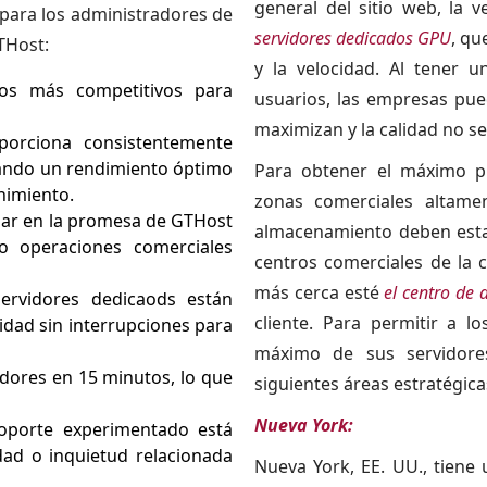
general del sitio web, la 
l para los administradores de
servidores dedicados GPU
, qu
THost:
y la velocidad. Al tener 
os más competitivos para
usuarios, las empresas pue
maximizan y la calidad no s
orciona consistentemente
rando un rendimiento óptimo
Para obtener el máximo p
nimiento.
zonas comerciales altame
iar en la promesa de GTHost
almacenamiento deben estar
o operaciones comerciales
centros comerciales de la 
más cerca esté
el centro de 
rvidores dedicaods están
cliente. Para permitir a l
idad sin interrupciones para
máximo de sus servidore
dores en 15 minutos, lo que
siguientes áreas estratégica
Nueva York:
oporte experimentado está
dad o inquietud relacionada
Nueva York, EE. UU., tiene