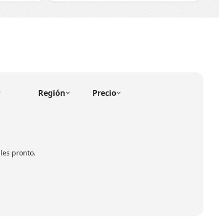
Región
Precio
les pronto.