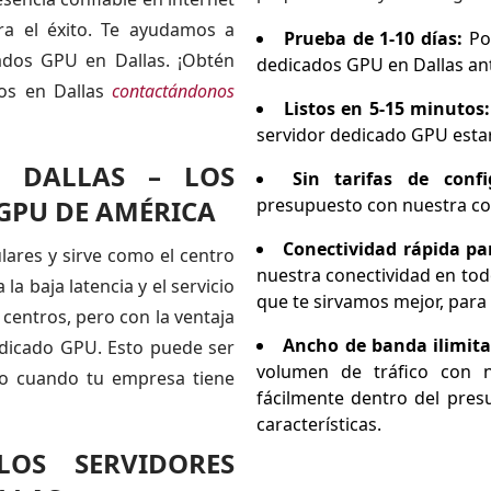
ra el éxito. Te ayudamos a
Prueba de 1-10 días:
Po
ados GPU en Dallas. ¡Obtén
dedicados GPU en Dallas a
dos en Dallas
contactándonos
Listos en 5-15 minutos
servidor dedicado GPU esta
N DALLAS – LOS
Sin tarifas de confi
GPU DE AMÉRICA
presupuesto con nuestra con
Conectividad rápida pa
lares y sirve como el centro
nuestra conectividad en to
a baja latencia y el servicio
que te sirvamos mejor, para 
centros, pero con la ventaja
Ancho de banda ilimit
dedicado GPU. Esto puede ser
volumen de tráfico con 
to cuando tu empresa tiene
fácilmente dentro del presu
características.
OS SERVIDORES