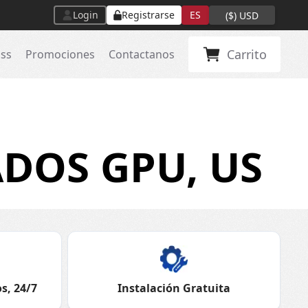
Login
Registrarse
ES
(
$
)
USD
Carrito
ass
Promociones
Contactanos
DOS GPU, US
s, 24/7
Instalación Gratuita