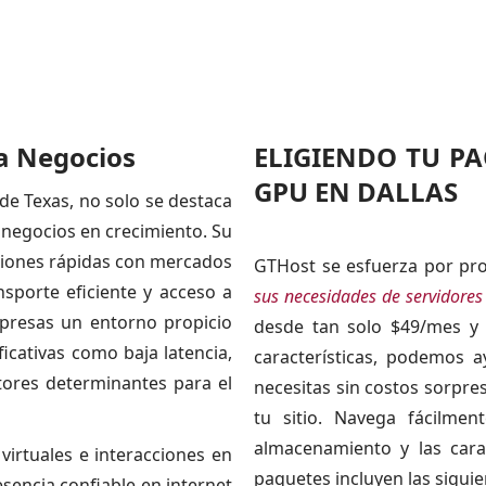
ra Negocios
ELIGIENDO TU P
GPU EN DALLAS
de Texas, no solo se destaca
e negocios en crecimiento. Su
nexiones rápidas con mercados
GTHost se esfuerza por pro
nsporte eficiente y acceso a
sus necesidades de servidores
mpresas un entorno propicio
desde tan solo $49/mes y 
ficativas como baja latencia,
características, podemos a
ctores determinantes para el
necesitas sin costos sorpre
tu sitio. Navega fácilme
almacenamiento y las carac
irtuales e interacciones en
paquetes incluyen las siguie
esencia confiable en internet