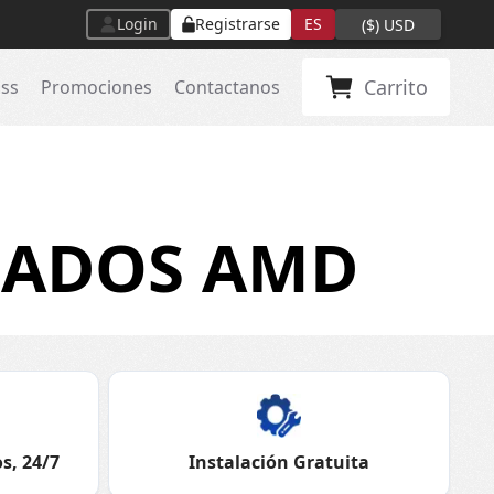
Login
Registrarse
ES
(
$
)
USD
Carrito
ass
Promociones
Contactanos
CADOS AMD
s, 24/7
Instalación Gratuita