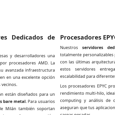
res Dedicados de
Procesadores EPY
Nuestros
servidores d
totalmente personalizables 
esas y desarrolladores una
con las últimas arquitectu
a por procesadores AMD. La
estos servidores entrega
 su avanzada infraestructura
escalabilidad para diferente
rten en una excelente opción
 vecinos.
Los procesadores EPYC pro
rendimiento multi-hilo, ideal
án están diseñados para un
computing y análisis de 
es bare metal
. Para usuarios
aseguran que tus aplicacion
 de Milán también soportan
cargas pesadas.