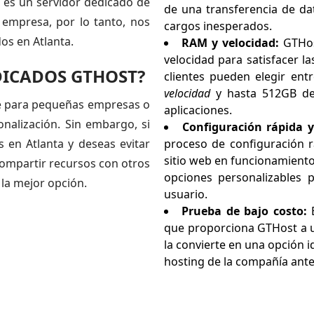
 es un servidor dedicado de
de una transferencia de dat
 empresa, por lo tanto, nos
cargos inesperados.
os en Atlanta.
RAM y velocidad:
GTHos
velocidad para satisfacer l
DICADOS GTHOST?
clientes pueden elegir en
velocidad
y hasta 512GB de
e para pequeñas empresas o
aplicaciones.
nalización. Sin embargo, si
Configuración rápida y
 en Atlanta y deseas evitar
proceso de configuración r
sitio web en funcionamient
ompartir recursos con otros
opciones personalizables p
la mejor opción.
usuario.
Prueba de bajo costo:
E
que proporciona GTHost a u
la convierte en una opción 
hosting de la compañía ant