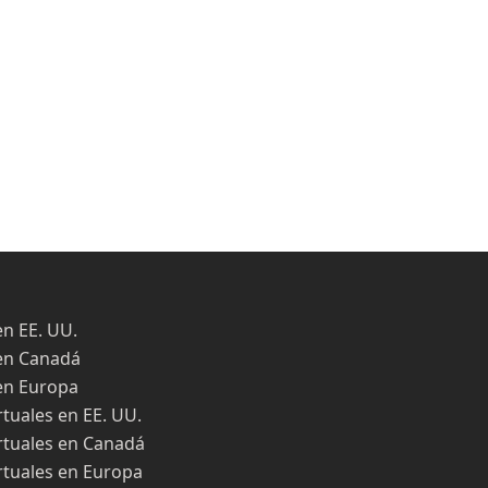
en EE. UU.
en Canadá
en Europa
rtuales en EE. UU.
rtuales en Canadá
rtuales en Europa