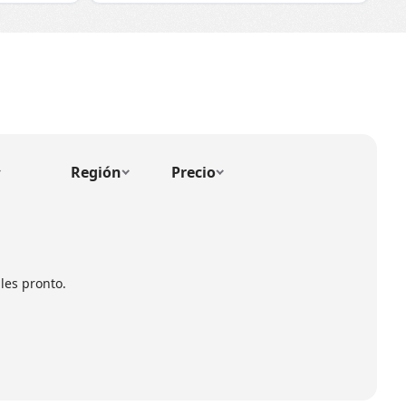
Región
Precio
les pronto.