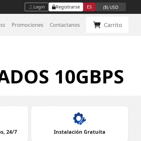
Login
Registrarse
ES
(
$
)
USD
Carrito
ass
Promociones
Contactanos
ADOS 10GBPS
s, 24/7
Instalación Gratuita