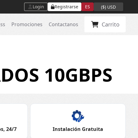
Login
Registrarse
ES
(
$
)
USD
Carrito
ass
Promociones
Contactanos
DOS 10GBPS
s, 24/7
Instalación Gratuita