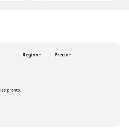
Región
Precio
les pronto.