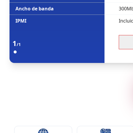
Ancho de banda
300Mb
IPMI
Inclui
1
/1