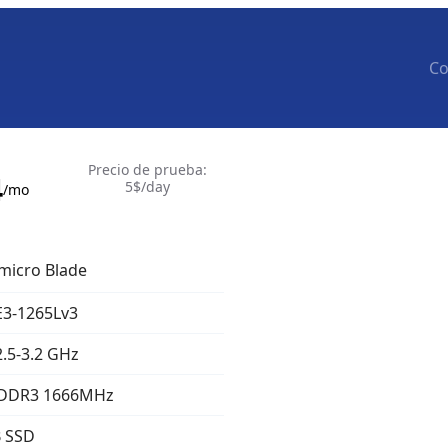
Сo
Precio de prueba
:
4
5
$/day
/mo
micro Blade
E3-1265Lv3
2.5-3.2 GHz
DDR3 1666MHz
 SSD