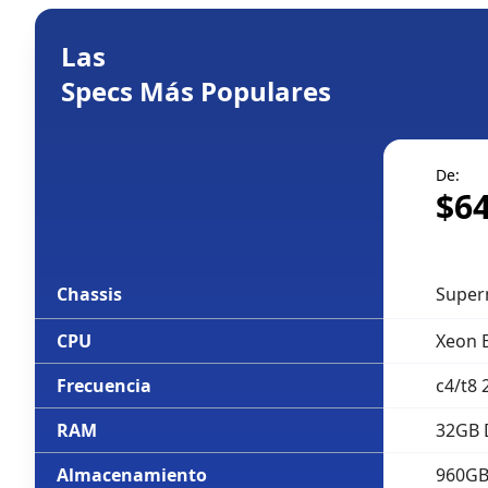
Las
Specs Más Populares
De
:
$
6
Chassis
Super
CPU
Xeon 
Frecuencia
c4/t8 
RAM
32GB 
Almacenamiento
960GB