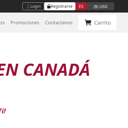
Login
Registrarse
ES
(
$
)
USD
Carrito
ass
Promociones
Contactanos
EN CANADÁ
Ti!