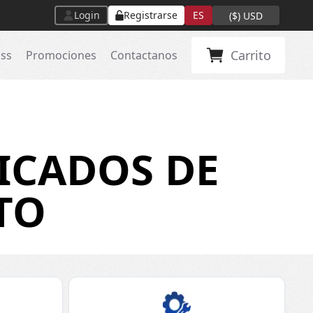
Login
Registrarse
ES
(
$
)
USD
Carrito
ass
Promociones
Contactanos
ICADOS DE
TO