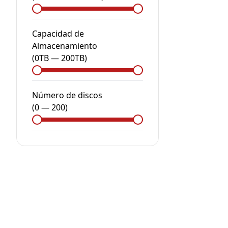
Capacidad de
Almacenamiento
(
0
TB
—
200
TB
)
Número de discos
(
0
—
200
)